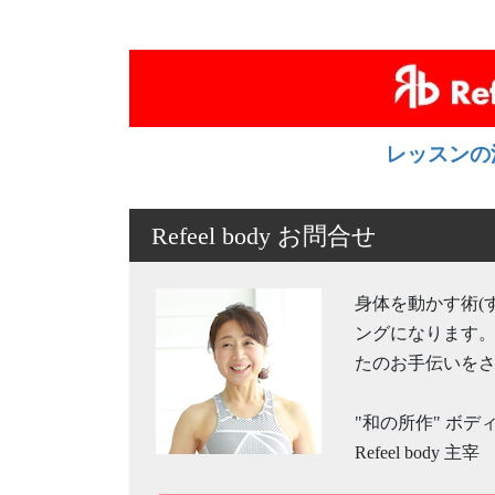
レッスンの
Refeel body お問合せ
身体を動かす術(
ングになります
たのお手伝いを
"和の所作" ボ
Refeel body 主宰