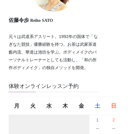
佐藤令歩
Reiho SATO
元々は武道系アスリート。1992年の国体で「な
ぎなた競技」優勝経験を持つ。お茶は武家茶道
藪内流、華道は池坊を学ぶ。ボディメイクのパ
ーソナルトレーナーとしても活動し、「和の所
作ボディメイク」の独自メソッドを開発。
体験オンラインレッスン予約
月
火
水
木
金
土
日
1
2
－
－