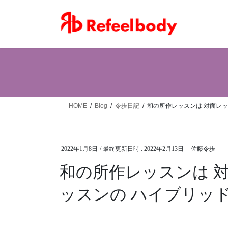
コ
ナ
ン
ビ
テ
ゲ
ン
ー
ツ
シ
へ
ョ
ス
ン
キ
に
ッ
移
HOME
Blog
令歩日記
和の所作レッスンは 対面レ
プ
動
2022年1月8日
/ 最終更新日時 :
2022年2月13日
佐藤令歩
和の所作レッスンは 
ッスンの ハイブリッ