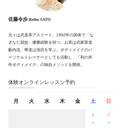
佐藤令歩
Reiho SATO
元々は武道系アスリート。1992年の国体で「な
ぎなた競技」優勝経験を持つ。お茶は武家茶道
藪内流、華道は池坊を学ぶ。ボディメイクのパ
ーソナルトレーナーとしても活動し、「和の所
作ボディメイク」の独自メソッドを開発。
体験オンラインレッスン予約
月
火
水
木
金
土
日
1
2
－
－