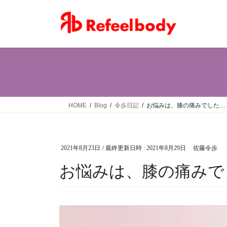
コ
ナ
ン
ビ
テ
ゲ
ン
ー
ツ
シ
へ
ョ
ス
ン
キ
に
ッ
移
HOME
Blog
令歩日記
お悩みは、膝の痛みでした…
プ
動
2021年8月23日
/ 最終更新日時 :
2021年8月29日
佐藤令歩
お悩みは、膝の痛みで