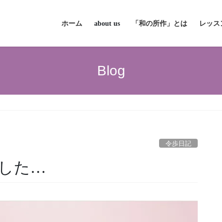
ホーム
about us
「和の所作」とは
レッス
Blog
令歩日記
した…