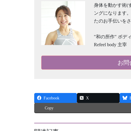
身体を動かす術(
ングになります
たのお手伝いを
"和の所作" ボ
Refeel body 主宰
お問
Facebook
X
Copy