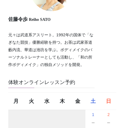
佐藤令歩
Reiho SATO
元々は武道系アスリート。1992年の国体で「な
ぎなた競技」優勝経験を持つ。お茶は武家茶道
藪内流、華道は池坊を学ぶ。ボディメイクのパ
ーソナルトレーナーとしても活動し、「和の所
作ボディメイク」の独自メソッドを開発。
体験オンラインレッスン予約
月
火
水
木
金
土
日
1
2
－
－