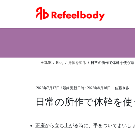
コ
ナ
ン
ビ
テ
ゲ
ン
ー
ツ
シ
へ
ョ
ス
ン
キ
に
ッ
移
HOME
Blog
身体を知る
日常の所作で体幹を使う癖
プ
動
2023年7月17日
/ 最終更新日時 :
2023年8月16日
佐藤令歩
日常の所作で体幹を使
正座から立ち上がる時に、手をついてよいし