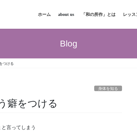
ホーム
about us
「和の所作」とは
レッス
Blog
をつける
身体を知る
う癖をつける
ょと言ってしまう