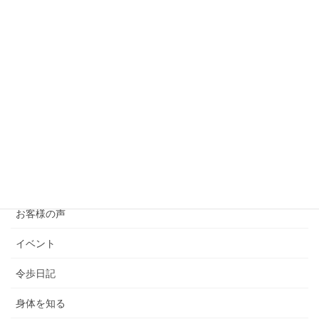
座る所作の美しさは、正しい立ち方から
2024年8月22日
日本の原風景にタイムスリップ
2024年8月11日
きっと歌舞伎が好きになる！聖地さんぽ
2024年8月2日
カテゴリー
お客様の声
イベント
令歩日記
身体を知る