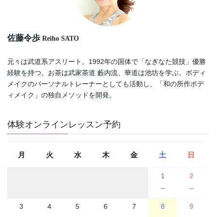
佐藤令歩
Reiho SATO
元々は武道系アスリート。1992年の国体で「なぎなた競技」優勝
経験を持つ。お茶は武家茶道 藪内流、華道は池坊を学ぶ。ボディ
メイクのパーソナルトレーナーとしても活動し、「和の所作ボデ
ィメイク」の独自メソッドを開発。
体験オンラインレッスン予約
月
火
水
木
金
土
日
1
2
－
－
3
4
5
6
7
8
9