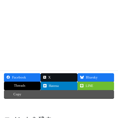
身体を動かす術(すべ)を知れば、日常がそのまま無理のない
トレーニングになります。健康で美しい身体と身のこなし
を長く続けたいあなたのお手伝いをさせてください。
"和の所作" ボディメイクサロン
Refeel body 主宰 佐藤 令歩 Sato Reiho
お問合せはこちら
Facebook
X
Bluesky
Threads
Hatena
LINE
Copy