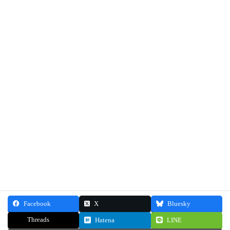
身体を動かす術(すべ)を知れば、日常がそのまま無理のない
トレーニングになります。健康で美しい身体と身のこなし
を長く続けたいあなたのお手伝いをさせてください。
"和の所作" ボディメイクサロン
Refeel body 主宰 佐藤 令歩 Sato Reiho
お問合せはこちら
Facebook
X
Bluesky
Threads
Hatena
LINE