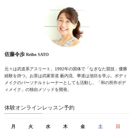
佐藤令歩
Reiho SATO
元々は武道系アスリート。1992年の国体で「なぎなた競技」優勝
経験を持つ。お茶は武家茶道 藪内流、華道は池坊を学ぶ。ボディ
メイクのパーソナルトレーナーとしても活動し、「和の所作ボデ
ィメイク」の独自メソッドを開発。
体験オンラインレッスン予約
月
火
水
木
金
土
日