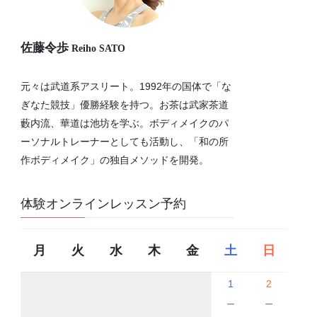
佐藤令歩
Reiho SATO
元々は武道系アスリート。1992年の国体で「な
ぎなた競技」優勝経験を持つ。お茶は武家茶道
藪内流、華道は池坊を学ぶ。ボディメイクのパ
ーソナルトレーナーとしても活動し、「和の所
作ボディメイク」の独自メソッドを開発。
体験オンラインレッスン予約
月
火
水
木
金
土
日
1
2
－
－