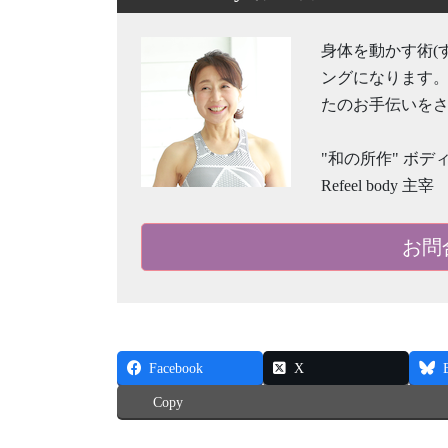
身体を動かす術(
ングになります
たのお手伝いを
"和の所作" ボ
Refeel body 主宰
お問
Facebook
X
Copy