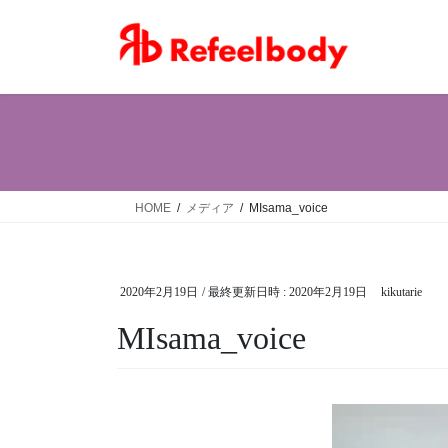
コ
ナ
ン
ビ
テ
ゲ
ン
ー
ツ
シ
へ
ョ
ス
ン
キ
に
ッ
移
HOME
メディア
MIsama_voice
プ
動
2020年2月19日
/ 最終更新日時 :
2020年2月19日
kikutarie
MIsama_voice